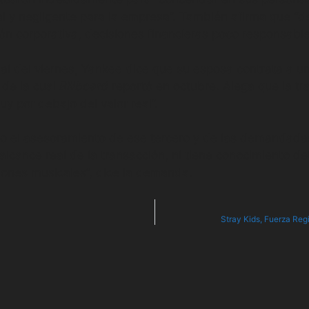
ial y negligente para la empresa”. También afirma que “d
ón corporativa, decisiones financieras poco responsable
al del viernes, Yankee dice que su esposa contrata a un
 de la cual
Billboard
reportó en octubre. Alega que la t
uy por debajo del valor real”.
o el asesoramiento de ese tercero y de las demandadas
lcance real de la transacción, ni tiene conocimiento det
iones musicales”, dice la demanda.
Stray Kids, Fuerza Reg