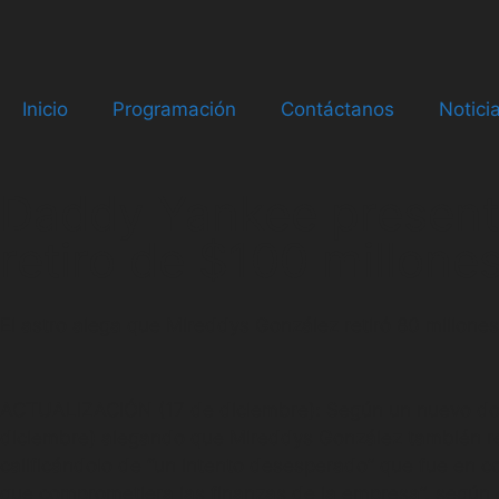
Inicio
Programación
Contáctanos
Notici
Daddy Yankee presenta
retiro de $100 millones
El astro alega que Mireddys González retiró 80 millone
ACTUALIZACIÓN (17 de diciembre): Según un nuevo doc
diciembre) alegando que Mireddys González también ret
calificándolo de “un intento desesperado” que fue en co
que comprometiera las finanzas de la empresa”, según e