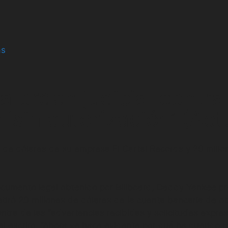
as
 orden judicial contr
 ‘sin autorización’ (Act
s de dólares de su empresa El Cartel Records y 20 mill
umento legal obtenido por Billboard, Daddy Yankee pr
iró 20 millones de dólares de la cuenta bancaria de ot
ntra de las “advertencias recibidas y solicitudes expres
l escrito. “Ahora se hace evidente por qué ha querido 