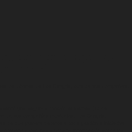
a su esposa alegando
ualización)
ones de dólares de Los Cangris, otra de sus compañías.
esentó una segunda moción el viernes (13 de
ra de sus compañías musicales, Los Cangris,
as de que pusiera detente a toda gestión e iniciativa
mantenerle a oscuras y negarle información sobre los