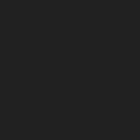
retiros y movimientos de efectivo que ella y su herman
que González retiró de la cuenta bancaria de El Cartel
PREVIAMENTE:
Daddy Yankee presentó una moción legal
González, de quien se está divorciando, alegando que é
judiciales obtenidos por
Billboard
.
La moción del astro del reggaetón (cuyo verdadero nom
hermana
Ayeicha González Castellanos
y El Cartel 
González Castellanos como secretaria y tesorera.
El documento de 16 páginas alega que “a pesar del dema
Records Inc, […] hoy carece de acceso, injerencia e inf
Ahora, Yankee está pidiendo que el tribunal ordene “la
funcionarias o administradoras de estas y la entrega d
Yankee afirma que González y González Castellanos ac