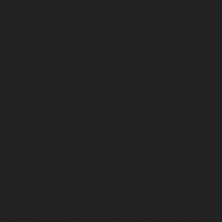
 se suman a los 80 millones que Daddy Yankee afirma
mismo día.
do una orden judicial contra su esposa Mireddys
 de El Cartel “sin autorización”, según documentos
un tribunal de San Juan contra González, su
zález supuestamente se desempeñó como CEO y
 ser él la razón de ser de la corporación el Cartel
rando y al que tiene derecho”.
ción o injerencia en las corporaciones como
 retenido”.
 un poder mayor al autorizado sobre las operaciones