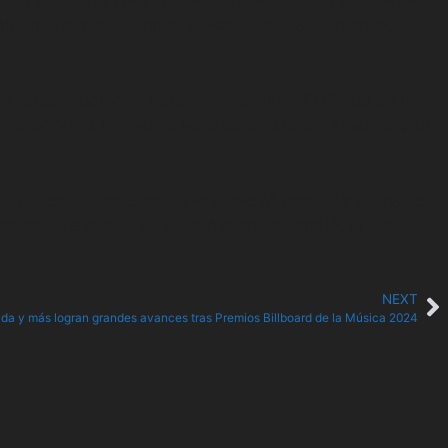
ejaron de rendir cuenta precisa de sus gestiones,
s”.
a tercera persona para representar a El Cartel en la
ransacción se formalizó vendiendo estos derechos a un
, al demandante no se le proveyó copia de todos los
allado de lo que se vendió o no se vendió, ni las
NEXT
ida y más logran grandes avances tras Premios Billboard de la Música 2024