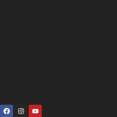
del Cartel, que ha resultado en una ejecutoria perjudic
desatendieron formalidades y exigencias de la legislaci
En una afirmación alegada detallada en la moción judici
venta del catálogo musical del demandante a Concord,
precio “que resultó ser irrazonable, desproporcional y m
“A pesar del demandante haber firmado el acuerdo, baj
documentos del contrato, y al día de hoy desconoce el a
limitaciones que puede tener sobre el uso de sus creac