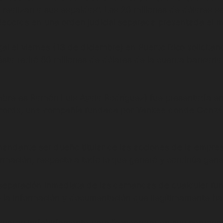
a realizan a sus espaldas”. Los 20 millones de dólares
 Records en una orden judicial separada presentada el 
 el viernes (13 de diciembre) en Puerto Rico solicitan
sta retiró 80 millones de dólares de la cuenta bancaria
bre es Ramón Luis Ayala Rodríguez) fue presentada en 
Records, una compañía fundada por Yankee donde Gon
ndante ser dueño titular de las acciones de la empresa,
ormación, respecto a todo lo que generó y continúa gene
 separación inmediata de las demandas de cualquier fun
e la información y documentación que ilegítimamente han
tuaron indebidamente para “concentrar en sus personas